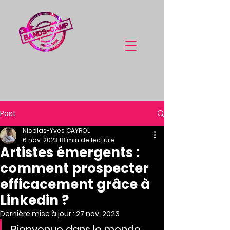
Post
Nicolas-Yves CAYROL
6 nov. 2023
18 min de lecture
Artistes émergents :
comment prospecter
efficacement grâce à
Linkedin ?
Dernière mise à jour :
27 nov. 2023
Bienvenue dans le monde 