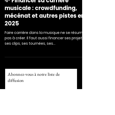
21 avr. 2025
3 min de lecture
💸 Financer sa carrière
musicale : crowdfunding,
mécénat et autres pistes en
2025
Faire carrière dans la musique ne se résume
pas à créer. Il faut aussi financer ses projets,
ses clips, ses tournées, ses...
Abonnez-vous à notre liste de
diffusion
E-mail